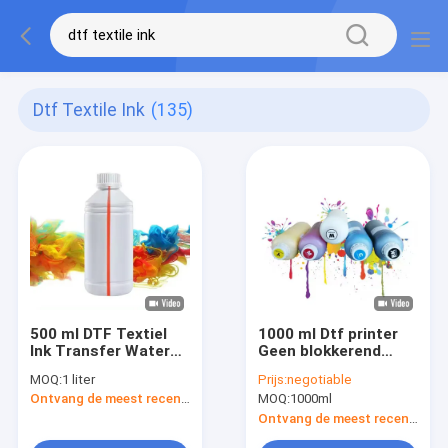
Dtf Textile Ink
(135)
500 ml DTF Textiel
1000 ml Dtf printer
Ink Transfer Water
Geen blokkerend
Based T-Shirt Print
mondstuk Dtf
MOQ:
1 liter
Prijs:
negotiable
Ink For Garment
pigmentinkt
Ontvang de meest recente Prijs
MOQ:
1000ml
CMYK+W
Milieuvriendelijk
Ontvang de meest recente Prijs