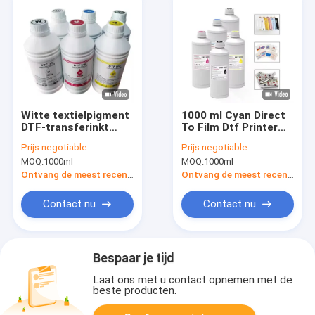
Witte textielpigment
1000 ml Cyan Direct
DTF-transferinkt
To Film Dtf Printer
1000 ml voor Epson
Ink Milieuvriendelijk
Prijs:
negotiable
Prijs:
negotiable
I3200
MOQ:
1000ml
MOQ:
1000ml
Ontvang de meest recente Prijs
Ontvang de meest recente Prijs
Contact nu
Contact nu
Bespaar je tijd
Laat ons met u contact opnemen met de
beste producten.