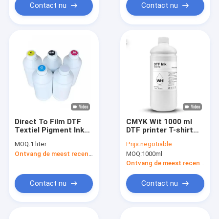
Contact nu
Contact nu
Direct To Film DTF
CMYK Wit 1000 ml
Textiel Pigment Ink
DTF printer T-shirt
Wit Voor T-Shirt
inkt Textiel drukwerk
MOQ:
1 liter
Prijs:
negotiable
Transfer Printing
Ontvang de meest recente Prijs
MOQ:
1000ml
Ontvang de meest recente Prijs
Contact nu
Contact nu