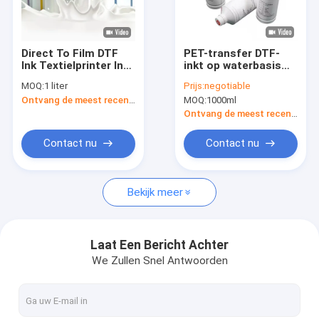
Over ons
Fabrieksreis
Direct To Film DTF
PET-transfer DTF-
Ink Textielprinter Ink
inkt op waterbasis
Kwaliteitscontrole
Voor Epson Wit A3
CMYK+W Kleurinkt
MOQ:
1 liter
Prijs:
negotiable
L1800 T-Shirt
DTF-printerinkt voor
Ontvang de meest recente Prijs
MOQ:
1000ml
Transfer Printing
textiel
Vraag een offerte aan
Ontvang de meest recente Prijs
Contact nu
Contact nu
UV-printmateriaal
Bekijk meer
DTF-drukmaterialen
Screen Offset Printing Powder
Laat Een Bericht Achter
We Zullen Snel Antwoorden
Offsetdrukfilm
Sublimatie-drukmateriaal