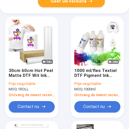
Geef uw vereiste
30cm 60cm Hot Peel
1000 ml/fles Textiel
Matte DTF Wit Ink
DTF Pigment Ink
Pet Film A3 A4 Dtf
Transfer Film
Prijs:
negotiable
Prijs:
negotiable
Print Film
Printing To DTF
MOQ:
1ROLL
MOQ:
1000ml
Printer
Ontvang de meest recente Prijs
Ontvang de meest recente Prijs
Contact nu
Contact nu