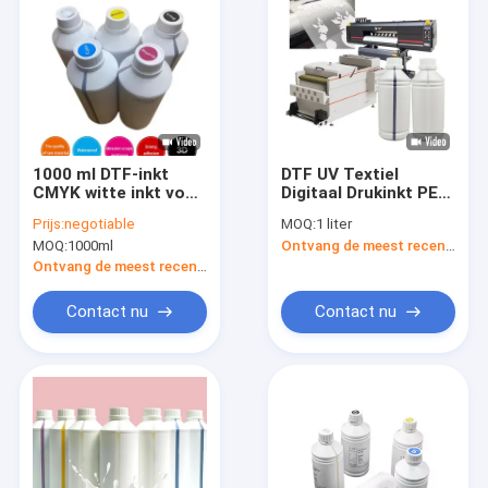
1000 ml DTF-inkt
DTF UV Textiel
CMYK witte inkt voor
Digitaal Drukinkt PET
T-shirt en
Film Transfer Ink
Prijs:
negotiable
MOQ:
1 liter
huisdierfilm Printing
Voor Epson DX5 5113
MOQ:
1000ml
Ontvang de meest recente Prijs
Premium DTF-
L1800 L805
printerinkt
Ontvang de meest recente Prijs
Contact nu
Contact nu
Thuis
Producten
Videos