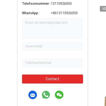
Telefoonnummer :
13110926050
VI
WhatsApp :
+8613110926050
Contact