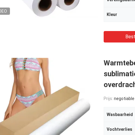
DEO
Kleur
Best
Warmtebe
sublimati
overdrach
Prijs:
negotiable
Wasbaarheid
Vochtverlies