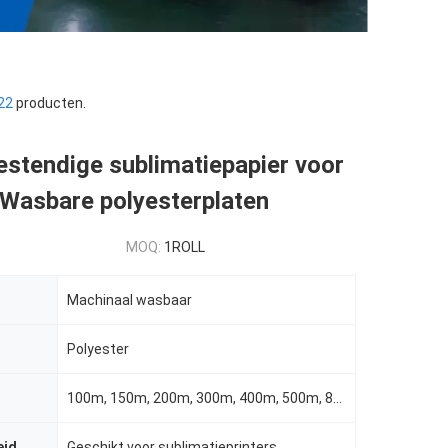
22
producten.
stendige sublimatiepapier voor
 Wasbare polyesterplaten
MOQ:
1ROLL
Machinaal wasbaar
Polyester
100m, 150m, 200m, 300m, 400m, 500m, 800m, 1000m, 1200m, 1500m, 2000m
eid
Geschikt voor sublimatieprinters