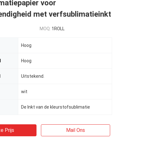
matiepapier voor
endigheid met verfsublimatieinkt
MOQ:
1ROLL
Hoog
d
Hoog
d
Uitstekend.
wit
De Inkt van de kleurstofsublimatie
e Prijs
Mail Ons