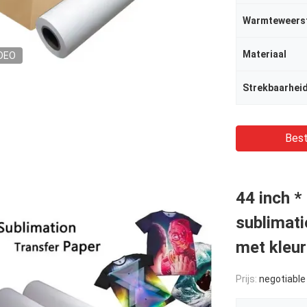
Warmteweers
Materiaal
DEO
Strekbaarhei
Best
44 inch 
sublimati
met kleu
Prijs:
negotiable