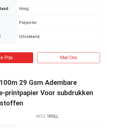
tand
Hoog
Polyester
d
Uitstekend.
e Prijs
Mail Ons
* 100m 29 Gsm Adembare
e-printpapier Voor subdrukken
rstoffen
MOQ:
1ROLL