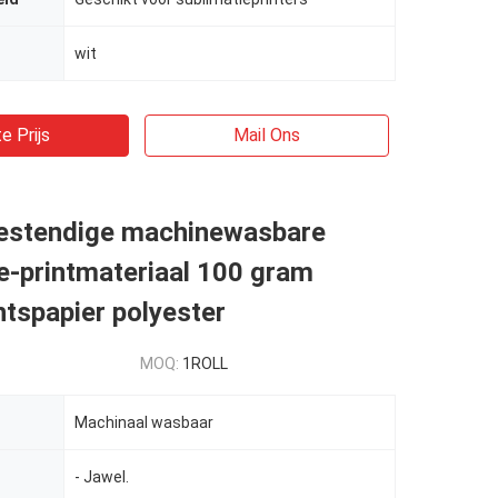
wit
e Prijs
Mail Ons
stendige machinewasbare
e-printmateriaal 100 gram
tspapier polyester
MOQ:
1ROLL
Machinaal wasbaar
- Jawel.