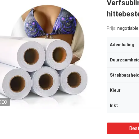
Verfsubli
hittebest
Prijs:
negotiable
Ademhaling
Duurzaamhei
Strekbaarhei
Kleur
DEO
Inkt
Best