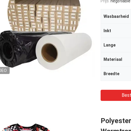
Prijs:
negotiable
Wasbaarheid
Inkt
Lange
Materiaal
DEO
Breedte
Best
Polyeste