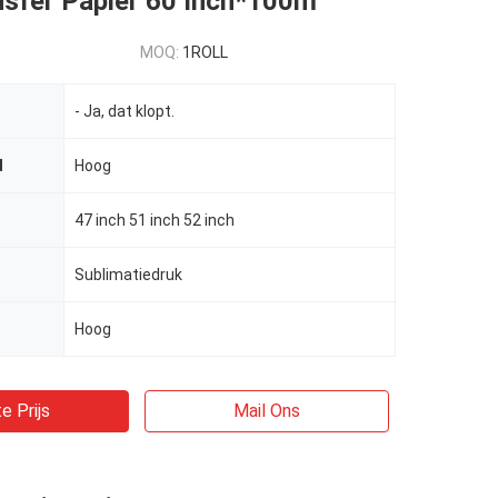
sfer Papier 60 Inch*100m
MOQ:
1ROLL
- Ja, dat klopt.
d
Hoog
47 inch 51 inch 52 inch
Sublimatiedruk
Hoog
e Prijs
Mail Ons