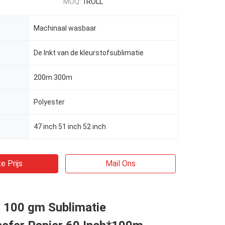
MOQ:
1ROLL
Machinaal wasbaar
De Inkt van de kleurstofsublimatie
200m 300m
Polyester
47 inch 51 inch 52 inch
e Prijs
Mail Ons
r 100 gm Sublimatie