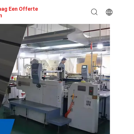
aag Een Offerte
n