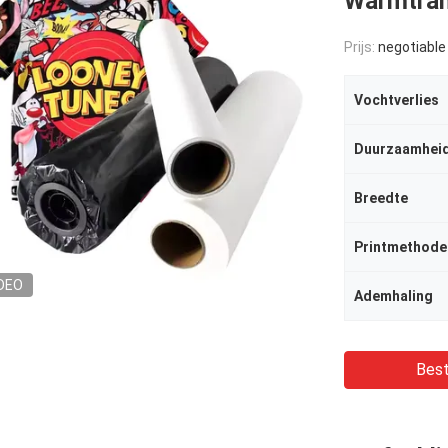
Warmtran
Prijs:
negotiable
Vochtverlies
Duurzaamhei
Breedte
Printmethode
DEO
Ademhaling
Best