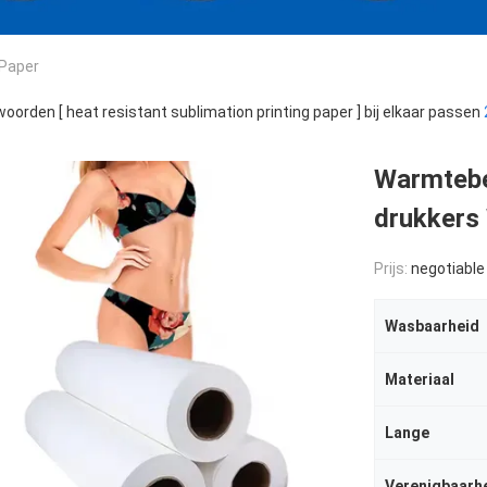
 Paper
oorden [ heat resistant sublimation printing paper ] bij elkaar passen
Warmtebe
drukkers
Prijs:
negotiable
Wasbaarheid
Materiaal
Lange
Verenigbaarh