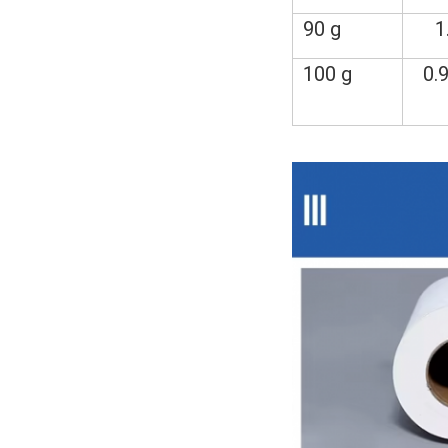
90 g
1
100 g
0.