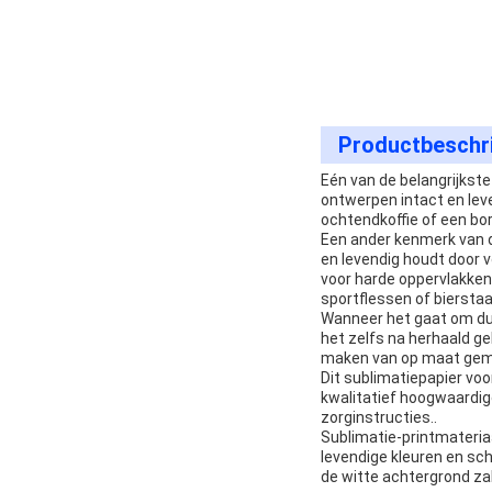
Productbeschri
Eén van de belangrijkst
ontwerpen intact en leve
ochtendkoffie of een bor
Een ander kenmerk van d
en levendig houdt door vo
voor harde oppervlakken
sportflessen of bierstaa
Wanneer het gaat om duu
het zelfs na herhaald ge
maken van op maat gemaa
Dit sublimatiepapier vo
kwalitatief hoogwaardi
zorginstructies..
Sublimatie-printmateriaa
levendige kleuren en sch
de witte achtergrond za