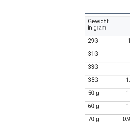
Gewicht
in gram
29G
31G
33G
35G
1
50 g
1
60 g
1
70 g
0.