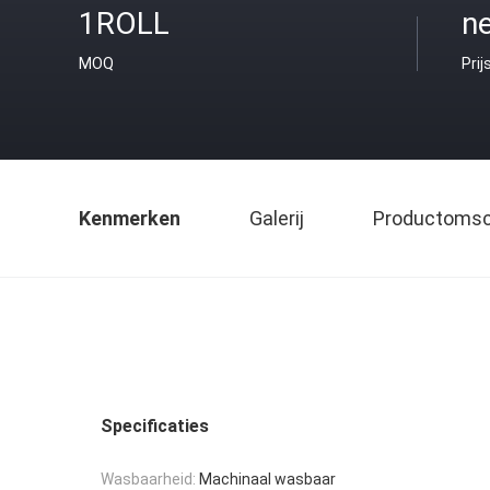
1ROLL
ne
MOQ
Prij
Kenmerken
Galerij
Productomsch
Specificaties
Wasbaarheid:
Machinaal wasbaar