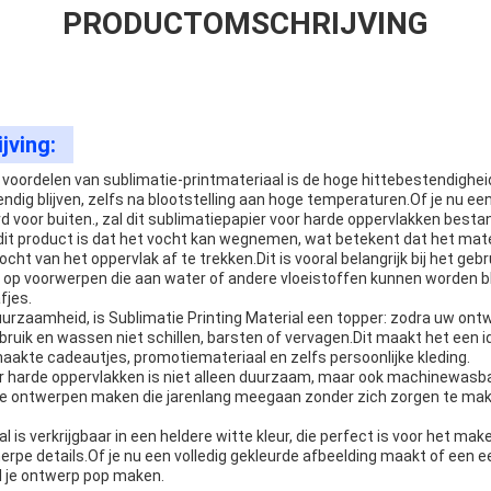
PRODUCTOMSCHRIJVING
jving:
e voordelen van sublimatie-printmateriaal is de hoge hittebestendighe
ndig blijven, zelfs na blootstelling aan hoge temperaturen.Of je nu ee
d voor buiten., zal dit sublimatiepapier voor harde oppervlakken bestan
it product is dat het vocht kan wegnemen, wat betekent dat het mater
cht van het oppervlak af te trekken.Dit is vooral belangrijk bij het geb
 op voorwerpen die aan water of andere vloeistoffen kunnen worden b
fjes.
rzaamheid, is Sublimatie Printing Material een topper: zodra uw ontw
bruik en wassen niet schillen, barsten of vervagen.Dit maakt het een i
kte cadeautjes, promotiemateriaal en zelfs persoonlijke kleding.
or harde oppervlakken is niet alleen duurzaam, maar ook machinewasba
ge ontwerpen maken die jarenlang meegaan zonder zich zorgen te mak
l is verkrijgbaar in een heldere witte kleur, die perfect is voor het m
erpe details.Of je nu een volledig gekleurde afbeelding maakt of een 
l je ontwerp pop maken.