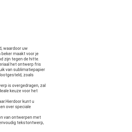
id, waardoor uw
n beker maakt voor je
d zijn tegen de hitte.
iaal het ontwerp fris
ruik van sublimatiepapier
lootgesteld, zoals
erp is overgedragen, zal
deale keuze voor het
ar.Hierdoor kunt u
en over speciale
aken van ontwerpen met
eenvoudig tekstontwerp,