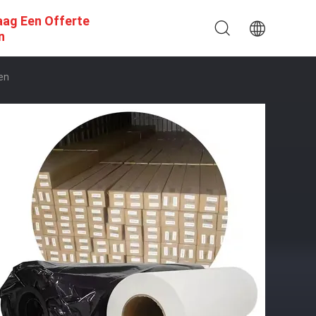
aag Een Offerte
n
en