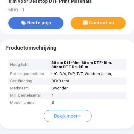
film voor Desktop DTF Print Materials
MOQ：1
Beste prijs
Contact nu
Productomschrijving
,
,
30 cm Dtf-film
60 cm DTF-film
Hoog licht
30cm DTF Drukfilm
Betalingscondities
L/C, D/A, D/P, T/T, Western Union,
Certificering
OEK0-test
Merknaam
Swonder
Min. bestelaantal
1
Modelnummer
S
Bekijk meer