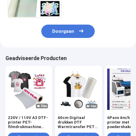
film voor Desktop DTF
Print Materials
Doorgaan
Geadviseerde Producten
220V / 110V A3 DTF-
60cm Digitaal
6Pass 4m/h D
printer PET-
drukken DTF
printer met
filmdrukmachine
Warmtransfer PET
poedershaker 
voor T-
Film DTF Printer
Maintop 6.1
shirtoverdracht
Film Mannen Canvas
Software