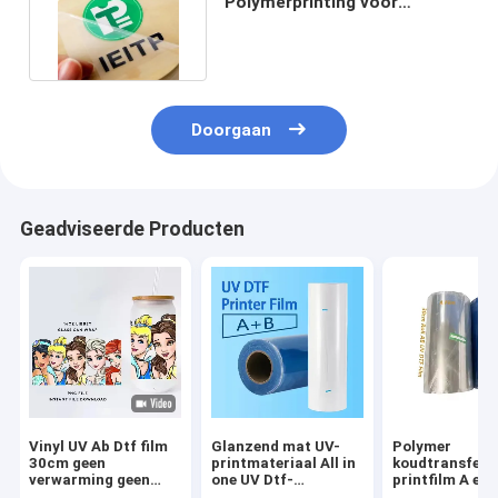
Polymerprinting voor
substraatcompatibiliteit
Doorgaan
Geadviseerde Producten
Vinyl UV Ab Dtf film
Glanzend mat UV-
Polymer
30cm geen
printmateriaal All in
koudtransfer
verwarming geen
one UV Dtf-
printfilm A en 
schudden Dtf PET A
transferfilms voor
UV DTF PET st