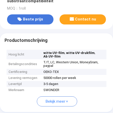
substraatcompatibiliteit
MOQ：1roll
Beste prijs
Contact nu
Productomschrijving
,
,
witte UV-film
witte UV-drukfilm
Hoog licht
Ab UV-film
T/T, LC, Western Union, MoneyGram,
Betalingscondities
paypal
Certificering
OEKO-TEX
Levering vermogen
50000 rollen per week
Levertijd
3-5 dagen
Merknaam
SWONDER
Bekijk meer