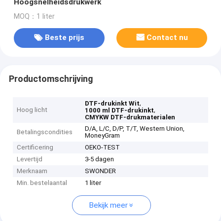
Hoogsnelheidsdrukwerk
MOQ：1 liter
Beste prijs
Contact nu
Productomschrijving
,
DTF-drukinkt Wit
Hoog licht
,
1000 ml DTF-drukinkt
CMYKW DTF-drukmaterialen
D/A, L/C, D/P, T/T, Western Union,
Betalingscondities
MoneyGram
Certificering
OEKO-TEST
Levertijd
3-5 dagen
Merknaam
SWONDER
Min. bestelaantal
1 liter
Bekijk meer