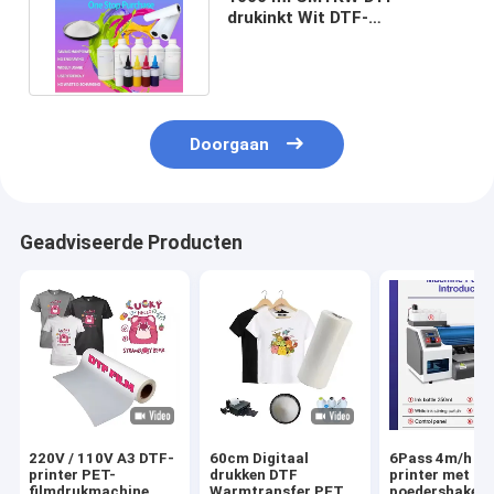
drukinkt Wit DTF-
drukmateriaal
Hoogsnelheidsdrukwerk
Doorgaan
Geadviseerde Producten
220V / 110V A3 DTF-
60cm Digitaal
6Pass 4m/h D
printer PET-
drukken DTF
printer met
filmdrukmachine
Warmtransfer PET
poedershaker 