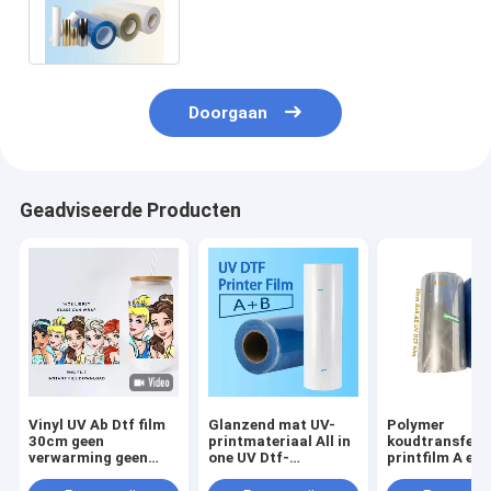
DTF-filmprinting voor mokken
Transfer
Doorgaan
Geadviseerde Producten
Vinyl UV Ab Dtf film
Glanzend mat UV-
Polymer
30cm geen
printmateriaal All in
koudtransfer
verwarming geen
one UV Dtf-
printfilm A en 
schudden Dtf PET A
transferfilms voor
UV DTF PET st
B transferfilm
UV-Dtf-printer
filmrol 30 cm