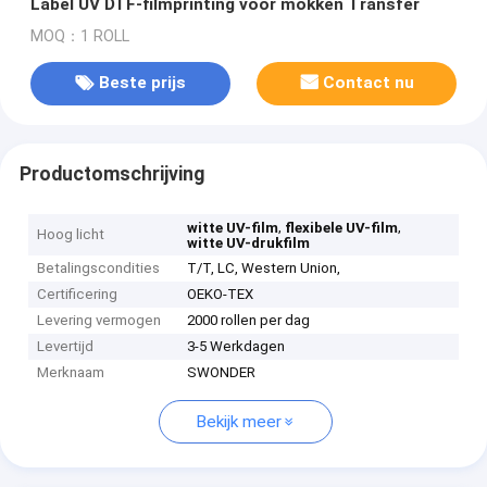
Label UV DTF-filmprinting voor mokken Transfer
MOQ：1 ROLL
Beste prijs
Contact nu
Productomschrijving
,
,
witte UV-film
flexibele UV-film
Hoog licht
witte UV-drukfilm
Betalingscondities
T/T, LC, Western Union,
Certificering
OEKO-TEX
Levering vermogen
2000 rollen per dag
Levertijd
3-5 Werkdagen
Merknaam
SWONDER
Bekijk meer