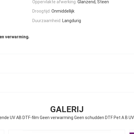
Oppervlakte afwerking:
Glanzend, Steen
Droogtijd:
Onmiddellijk
Duurzaamheid:
Langdurig
,
een verwarming
GALERIJ
ende UV AB DTF-film Geen verwarming Geen schudden DTF Pet A B UV