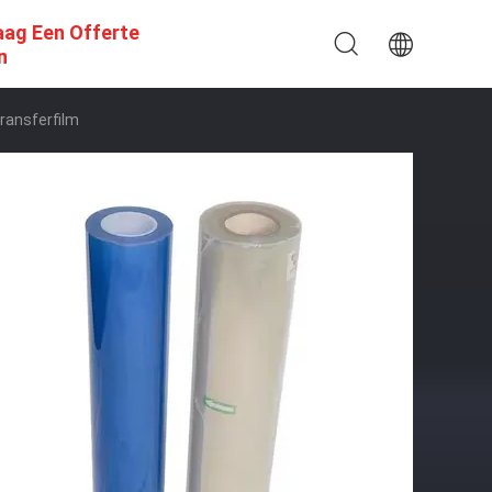
aag Een Offerte
n
ransferfilm