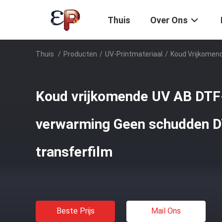
Thuis
Over Ons
Thuis
/
Producten
/
UV-Printmateriaal
/
Koud Vrijkomen
Koud vrijkomende UV AB DTF
verwarming Geen schudden D
transferfilm
Beste Prijs
Mail Ons