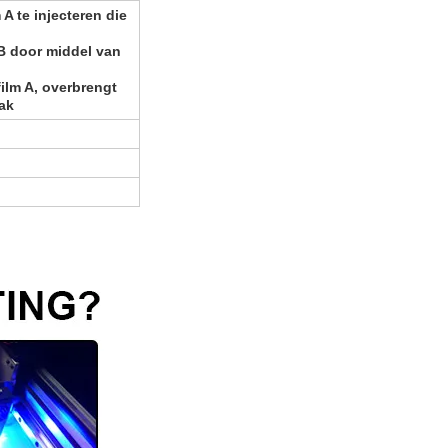
 A te injecteren die
 B door middel van
film A, overbrengt
ak