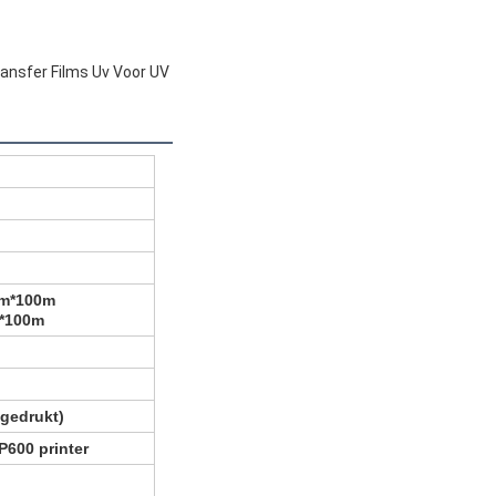
ransfer Films Uv Voor UV
cm*100m
*100m
fgedrukt)
600 printer