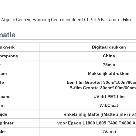
ud Afgifte Geen verwarming Geen schudden Dtf Pet A B Transfer Film T
matie
rukwerk
Digitaal drukken
oorsprong
China
e
75mic
aam
Makkelijk afdrukken
te
Een film Grootte: 30cm*100m/60
B-film Grootte:
30cm*100m/60cm
naam:
UV dtf PET-film
en:
Wit/Cleat
ijde
enkelzijdig Matte ((Matte zijde is a
printer:
voor Epson L1800 L805 P400 TX800 XP
nkt:
UV-inkt