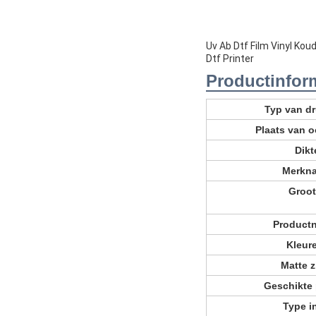
Uv Ab Dtf Film Vinyl Ko
Dtf Printer
Productinfor
Typ van d
Plaats van 
Dikt
Merkn
Groot
Product
Kleur
Matte z
Geschikte 
Type i