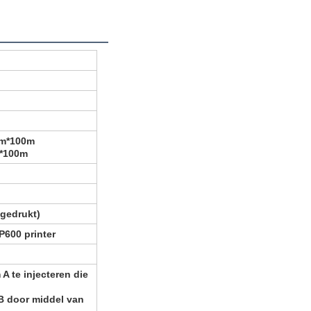
cm*100m
*100m
fgedrukt)
600 printer
 A te injecteren die
 B door middel van