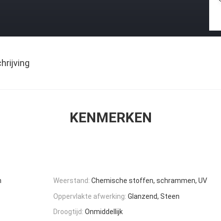
rijving
KENMERKEN
n
Weerstand:
Chemische stoffen, schrammen, UV
Oppervlakte afwerking:
Glanzend, Steen
Droogtijd:
Onmiddellijk