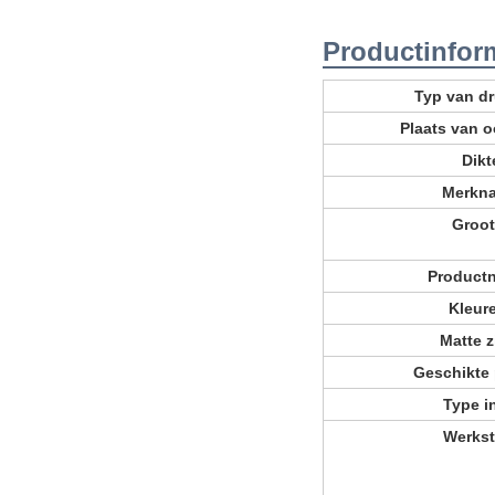
Productinfor
Typ van d
Plaats van 
Dikt
Merkn
Groot
Product
Kleur
Matte z
Geschikte 
Type i
Werkst