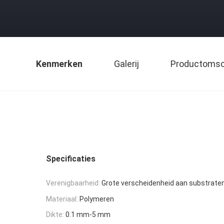
Kenmerken
Galerij
Productomsch
Specificaties
Verenigbaarheid:
Grote verscheidenheid aan substrate
Materiaal:
Polymeren
Dikte:
0.1 mm-5 mm