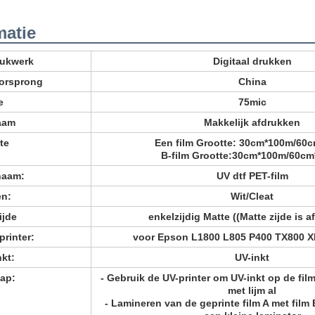
matie
rukwerk
Digitaal drukken
oorsprong
China
e
75mic
aam
Makkelijk afdrukken
te
Een film Grootte: 30cm*100m/60
B-film Grootte:
30cm*100m/60cm
naam:
UV dtf PET-film
en:
Wit/Cleat
ijde
enkelzijdig Matte ((Matte zijde is a
printer:
voor Epson L1800 L805 P400 TX800 XP
nkt:
UV-inkt
ap:
- Gebruik de UV-printer om UV-inkt op de film
met lijm al
- Lamineren van de geprinte film A met film