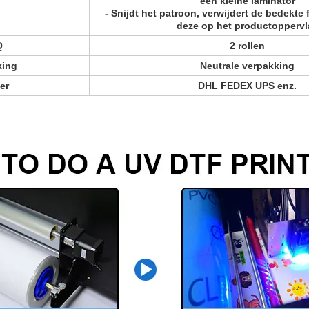
een kleine laminator
- Snijdt het patroon, verwijdert de bedekte 
deze op het productoppervl
Q
2 rollen
king
Neutrale verpakking
er
DHL FEDEX UPS enz.