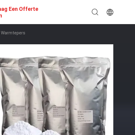
aag Een Offerte
n
an Warmtepers