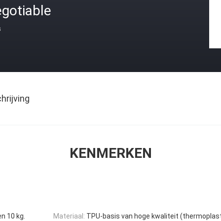
gotiable
s
rijving
KENMERKEN
en 10 kg.
Materiaal:
TPU-basis van hoge kwaliteit (thermoplas