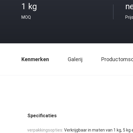
1 kg
ne
MOQ
Prij
Kenmerken
Galerij
Productomsch
Specificaties
verpakkingsopties:
Verkrijgbaar in maten van 1 kg, 5 kg 