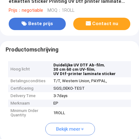
etiketten Sticker Printing UV Dtf printer laminate
sticker
Prijs：negotiable
MOQ：1ROLL
Beste prijs
Contact nu
Productomschrijving
,
Duidelijke UV DTF Ab-film
Hoog licht
,
30 cm 60 cm UV-film
UV Dtf-printer laminate sticker
Betalingscondities
T/T, Western Union, PAYPAL,
Certificering
SGS,OEKO-TEST
Delivery Time
3-7days
Merknaam
EP
Minimum Order
1ROLL
Quantity
Bekijk meer