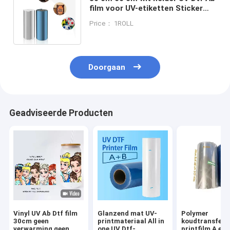
film voor UV-etiketten Sticker
Printing UV Dtf printer laminate
Price： 1ROLL
sticker
Doorgaan
Geadviseerde Producten
Vinyl UV Ab Dtf film
Glanzend mat UV-
Polymer
30cm geen
printmateriaal All in
koudtransfer
verwarming geen
one UV Dtf-
printfilm A en 