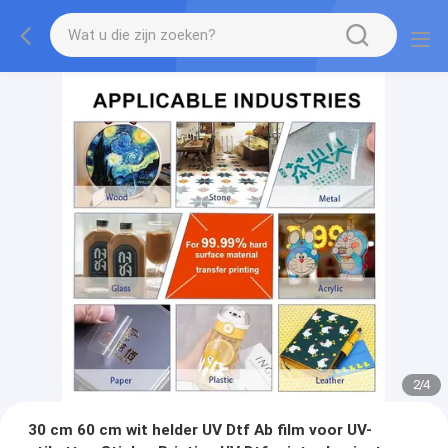
2
/
4
30 cm 60 cm wit helder UV Dtf Ab film voor UV-