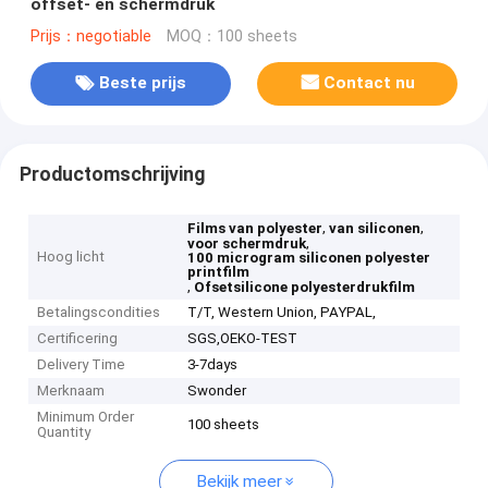
offset- en schermdruk
Prijs：negotiable
MOQ：100 sheets
Beste prijs
Contact nu
Productomschrijving
,
,
Films van polyester
van siliconen
,
voor schermdruk
Hoog licht
100 microgram siliconen polyester
printfilm
,
Ofsetsilicone polyesterdrukfilm
Betalingscondities
T/T, Western Union, PAYPAL,
Certificering
SGS,OEKO-TEST
Delivery Time
3-7days
Merknaam
Swonder
Minimum Order
100 sheets
Quantity
Bekijk meer