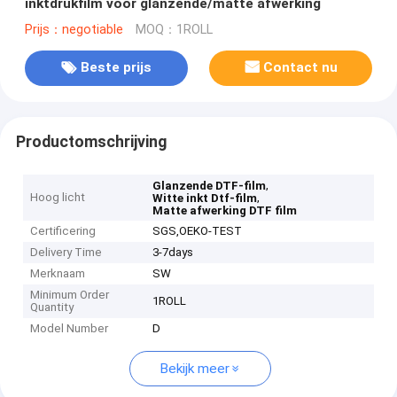
inktdrukfilm voor glanzende/matte afwerking
Prijs：negotiable
MOQ：1ROLL
Beste prijs
Contact nu
Productomschrijving
,
Glanzende DTF-film
Hoog licht
,
Witte inkt Dtf-film
Matte afwerking DTF film
Certificering
SGS,OEKO-TEST
Delivery Time
3-7days
Merknaam
SW
Minimum Order
1ROLL
Quantity
Model Number
D
Bekijk meer