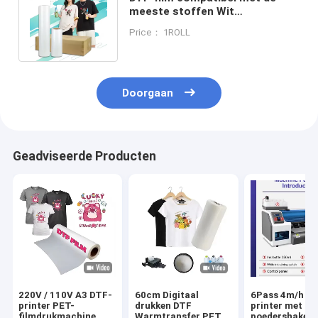
meeste stoffen Wit
inktdrukfilm voor
Price： 1ROLL
glanzende/matte afwerking
Doorgaan
Geadviseerde Producten
220V / 110V A3 DTF-
60cm Digitaal
6Pass 4m/h D
printer PET-
drukken DTF
printer met
filmdrukmachine
Warmtransfer PET
poedershaker 