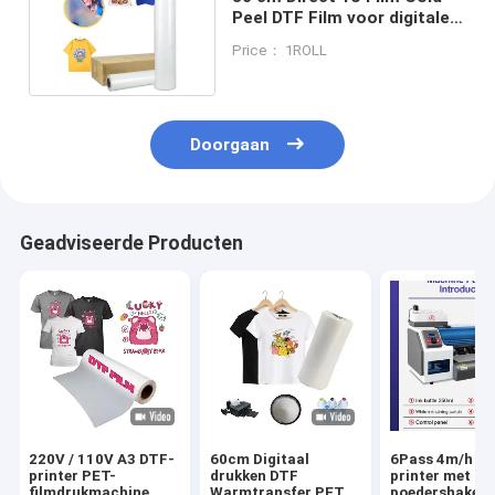
Peel DTF Film voor digitale
printprestaties
Price： 1ROLL
Doorgaan
Geadviseerde Producten
220V / 110V A3 DTF-
60cm Digitaal
6Pass 4m/h D
printer PET-
drukken DTF
printer met
filmdrukmachine
Warmtransfer PET
poedershaker 