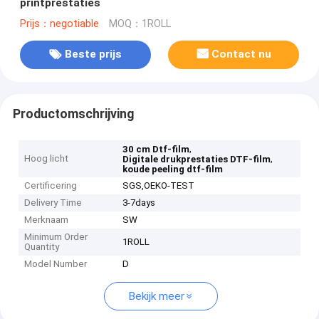
printprestaties
Prijs：negotiable
MOQ：1ROLL
Beste prijs
Contact nu
Productomschrijving
,
30 cm Dtf-film
Hoog licht
,
Digitale drukprestaties DTF-film
koude peeling dtf-film
Certificering
SGS,OEKO-TEST
Delivery Time
3-7days
Merknaam
SW
Minimum Order
1ROLL
Quantity
Model Number
D
Bekijk meer