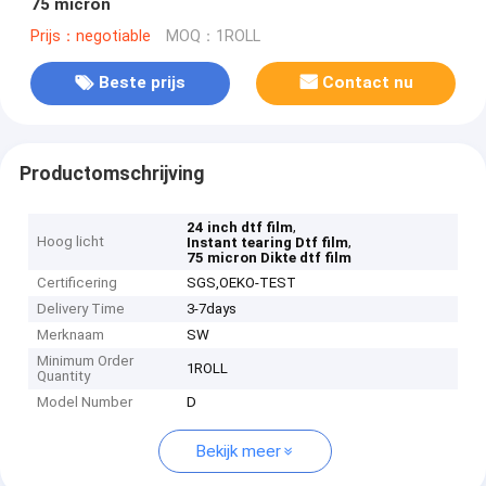
75 micron
Prijs：negotiable
MOQ：1ROLL
Beste prijs
Contact nu
Productomschrijving
,
24 inch dtf film
Hoog licht
,
Instant tearing Dtf film
75 micron Dikte dtf film
Certificering
SGS,OEKO-TEST
Delivery Time
3-7days
Merknaam
SW
Minimum Order
1ROLL
Quantity
Model Number
D
Bekijk meer