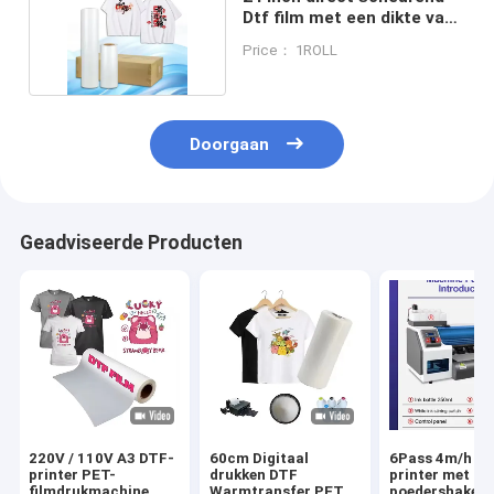
Dtf film met een dikte van
75 micron
Price： 1ROLL
Doorgaan
Geadviseerde Producten
220V / 110V A3 DTF-
60cm Digitaal
6Pass 4m/h D
printer PET-
drukken DTF
printer met
filmdrukmachine
Warmtransfer PET
poedershaker 