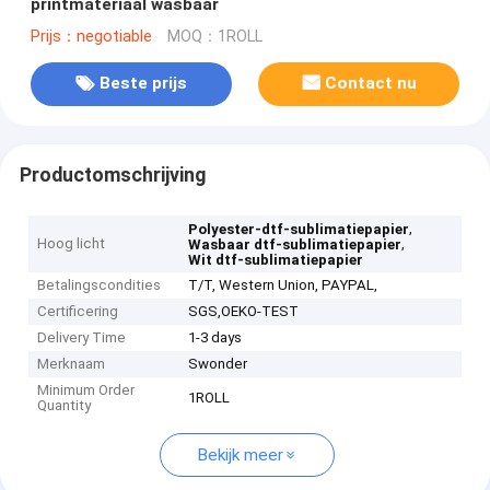
printmateriaal wasbaar
Prijs：negotiable
MOQ：1ROLL
Beste prijs
Contact nu
Productomschrijving
,
Polyester-dtf-sublimatiepapier
Hoog licht
,
Wasbaar dtf-sublimatiepapier
Wit dtf-sublimatiepapier
Betalingscondities
T/T, Western Union, PAYPAL,
Certificering
SGS,OEKO-TEST
Delivery Time
1-3 days
Merknaam
Swonder
Minimum Order
1ROLL
Quantity
Bekijk meer