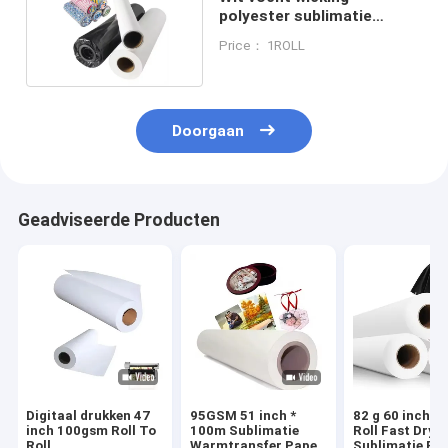
polyester sublimatie
printmateriaal wasbaar
Price： 1ROLL
Doorgaan
Geadviseerde Producten
Digitaal drukken 47
95GSM 51 inch *
82 g 60 inch*
inch 100gsm Roll To
100m Sublimatie
Roll Fast Dry
Roll
Warmtransfer Paper
Sublimatie Pa